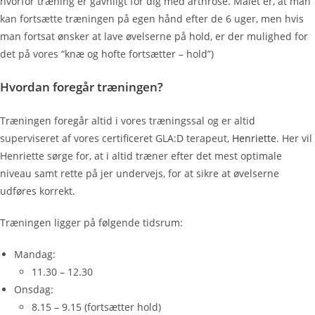
hvorfor træning er gavnligt for dig med arthrose. Målet er, at man
kan fortsætte træningen på egen hånd efter de 6 uger, men hvis
man fortsat ønsker at lave øvelserne på hold, er der mulighed for
det på vores “knæ og hofte fortsætter – hold”)
Hvordan foregår træningen?
Træningen foregår altid i vores træningssal og er altid
superviseret af vores certificeret GLA:D terapeut,
Henriette
. Her vil
Henriette sørge for, at i altid træner efter det mest optimale
niveau samt rette på jer undervejs, for at sikre at øvelserne
udføres korrekt.
Træningen ligger på følgende tidsrum:
Mandag:
11.30 – 12.30
Onsdag:
8.15 – 9.15 (fortsætter hold)