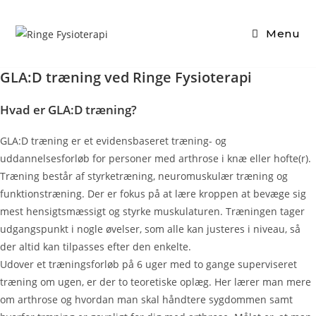
Skip
to
Menu
content
GLA:D træning ved Ringe Fysioterapi
Hvad er GLA:D træning?
GLA:D træning er et evidensbaseret træning- og
uddannelsesforløb for personer med arthrose i knæ eller hofte(r).
Træning består af styrketræning, neuromuskulær træning og
funktionstræning. Der er fokus på at lære kroppen at bevæge sig
mest hensigtsmæssigt og styrke muskulaturen. Træningen tager
udgangspunkt i nogle øvelser, som alle kan justeres i niveau, så
der altid kan tilpasses efter den enkelte.
Udover et træningsforløb på 6 uger med to gange superviseret
træning om ugen, er der to teoretiske oplæg. Her lærer man mere
om arthrose og hvordan man skal håndtere sygdommen samt